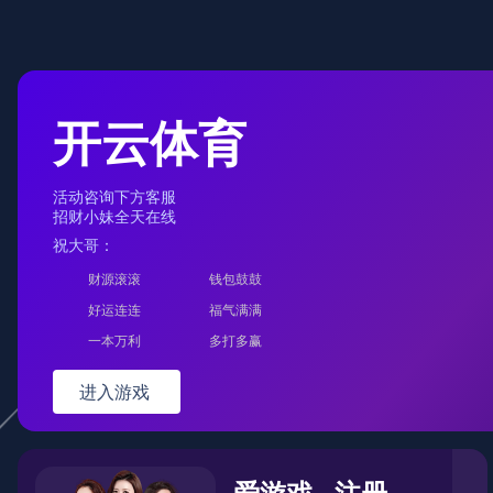
开云体育
活动咨询下方客服
招财小妹全天在线
祝大哥：
财源滚滚
钱包鼓鼓
好运连连
福气满满
一本万利
多打多赢
进入游戏
爱游戏 - 注册